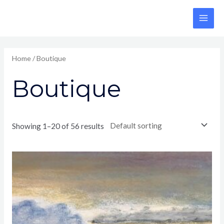
Aller
au
Main
contenu
Men
Home
/ Boutique
Boutique
Showing 1–20 of 56 results